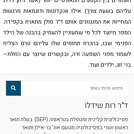
השזורים בין הקטעים התאורטיים יותר (אשר ניתן לדלג
עליהם בשעת צורך). אילו אנקדוטות ודוגמאות מרגשות
המחייות את המנגנונים אותם ד״ר סולן מתארת בקפידה.
הספר מיועד לכל מי שמעוניין להעמיק בהבנה של הילד
הפנימי שבו, בהכרת תחומים שלו עליהם טרם הצליח
לשמור מפני השפעה זרה, ובקשרים שיוצר עם הזולת—
בני זוג, ילדים ועוד.
ד"ר רות שידלו
פסיכולוגית קלינית ומטפלת בטראומה (SEP). בעלת תואר
ראשון ושני בפסיכולוגיה מטעם אונ' בר-אילן ותואר