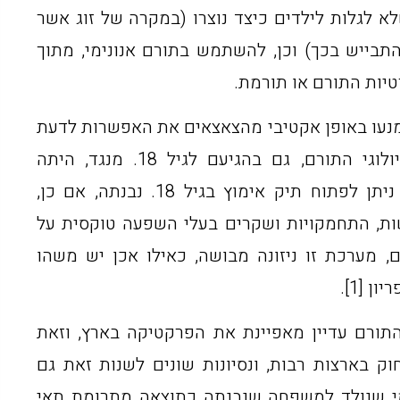
א לגלות לילדים כיצד נוצרו (במקרה של זוג אשר
התבייש בכך) וכן, להשתמש בתורם אנונימי, מתוך
טיות התורם או תורמת.
מנעו באופן אקטיבי מהצאצאים את האפשרות לדעת
כיצד נוצרו או את זהות ההורה הביולוגי התורם, גם בהגיעם לגיל 18. מנגד, היתה
פרקטיקה שונה בתחום האימוץ, בה ניתן לפתוח תיק אימוץ בגיל 18. נבנתה, אם כן,
ת, התחמקויות ושקרים בעלי השפעה טוקסית על
 מערכת זו ניזונה מבושה, כאילו אכן יש משהו
 [1].
התורם עדיין מאפיינת את הפרקטיקה בארץ, וזאת
ק בארצות רבות, ונסיונות שונים לשנות זאת גם
פשר למי שנולד למשפחה שנבנתה כתוצאה מתרומת תאי