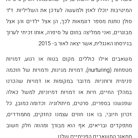
המיטיבות יוכלו לאזן ולמעשה לעדכן את השליליות. ד״ר
סולן נותנת מספר דוגמאות לכך, הן אצל ילדים והן אצל
מבוגרים, ואני ממליצה בחום על סיפרה, אותו זכיתי לערוך
בגירסתו האנגלית, אשר יצאה לאור ב- 2015.
משאבים אילו כוללים: מקום בטוח או רגוע, דמויות
מטפחות (nurturing), דמויות מגינות, ודמויות של חוכמה
פנימית ורוחניות. מדובר במקומות או דמויות שהכרנו
במהלך החיים, חיות או דמויות דמיוניות, למשל כאלה
שפגשנו בספרים, סרטים, מיתולוגיה וכדומה.כמובן, כל
זכרון חיובי, בו אנו חווים עצמנו כחזקים, מתמודדים,
מתפקדים ובריאים, אף הוא מבורך ומהווה חלק חשוב
ממאגר המשאבים הפנימיים שלנו.