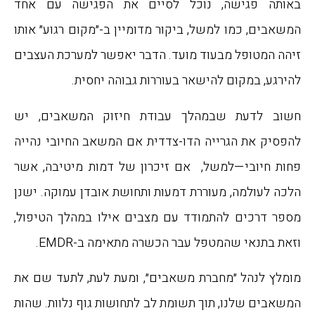
באותה פגישה, נוכל לסיים את הפגישה עם אחד
המשאבים, כמו למשל, ביקור מדומיין ב-״מקום רגוע״ אותו
זיהה המטופל מבעוד מועד. הדבר יאפשר למערכת העצבים
להירגע, במקום להישאר בעוררות גבוהה יחסית.
חשוב לדעת שבמהלך עבודת חיזוק המשאבים, יש
להפסיק את הגרייה הדו-צדדית אם המשאב החיובי נהייה
פחות חיובי—למשל, אם זיכרון של דמות מיטיבה, אשר
הלכה לעולמה, מעוררת דמעות ותחושת אובדן עמוקה. ישנן
מספר דרכים להתמודד עם מצבים אילו במהלך הטיפול,
וזאת בתנאי שהמטפל עבר הכשרה מתאימה ב-EMDR.
מומלץ לנהל ״מחברת משאבים״, ומעת לעת, לתעד שם את
המשאבים שלנו, תוך תשומת לב לתחושות גוף נלוות. שהות