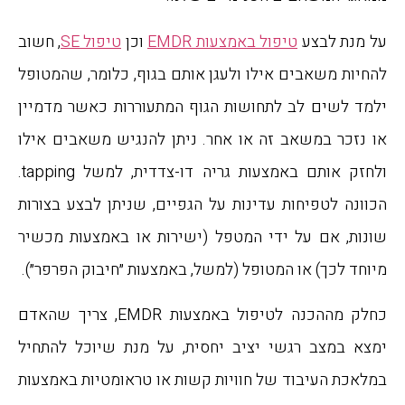
על מנת לבצע
טיפול באמצעות EMDR
וכן
טיפול SE
, חשוב
להחיות משאבים אילו ולעגן אותם בגוף, כלומר, שהמטופל
ילמד לשים לב לתחושות הגוף המתעוררות כאשר מדמיין
או נזכר במשאב זה או אחר. ניתן להנגיש משאבים אילו
ולחזק אותם באמצעות גריה דו-צדדית, למשל tapping.
הכוונה לטפיחות עדינות על הגפיים, שניתן לבצע בצורות
שונות, אם על ידי המטפל (ישירות או באמצעות מכשיר
מיוחד לכך) או המטופל (למשל, באמצעות ״חיבוק הפרפר״).
כחלק מההכנה לטיפול באמצעות EMDR, צריך שהאדם
ימצא במצב רגשי יציב יחסית, על מנת שיוכל להתחיל
במלאכת העיבוד של חוויות קשות או טראומטיות באמצעות