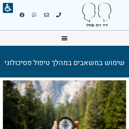
אונליין – Online
שימוש במשאבים במהלך טיפול פסיכולוגי