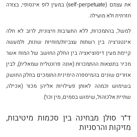
את עצמם (self-perpetuate) במעין לופ אינסופי, בצורה
חזרתית ולא מועילה.
למשל, בהתמכרות, ללא התערבות חיצונית, לרוב לא חלה
אינטגרציה בין רשתות עצביות/מוחיות שונות, ולמעשה
קיימת מעין דיסוציאציה בין החלק החושב של המוח אשר
מכיר בתוצאות ההתמכרות (אונה פרונטלית שמאלית), לבין
אזורים שונים בהמיספרה הימינית התומכים בחלק החושק
בשימוש וכמהה לאותן פעילויות אליהן מכור (אכילה,
שתיית אלכוהול, שימוש בסמים, מין וכו׳).
ד״ר סולן מבחינה בין סכמות מיטיבות,
מזיקות והרסניות