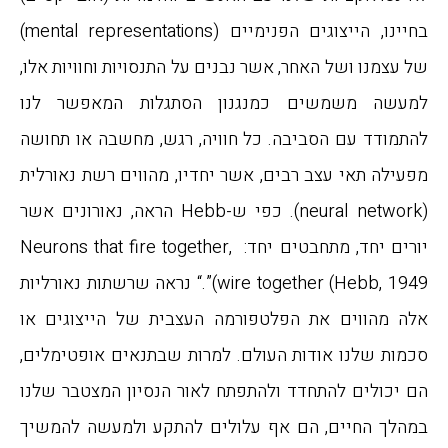
בחיינו, הייצוגים הפנימיים (mental representations)
של עצמנו ושל האחר, אשר נבנים על התנסויות וחוויות אלו,
למעשה משמשים כמנגנון הסתגלות המאפשר לנו
להתמודד עם הסביבה. כל חוויה, רגש, מחשבה או תחושה
מפעילה תאי עצב רבים, אשר יחדיו, מהווים רשת נאורלית
(neural network). כפי ש-Hebb הראה, נאורונים אשר
יורים יחד, מתחבטים יחד: Neurons that fire together,
wire together (Hebb, 1949)”.“ נראה שרשתות נאורליות
אלה מהווים את הפלטפורמה העצבית של הייצוגים או
סכמות שלנו אודות העולם. למרות שבתנאים אופטימלים,
הם יכולים להתחדד ולהתפתח לאור הנסיון המצטבר שלנו
במהלך החיים, הם אף עלולים להתקע ולמעשה להמשיך