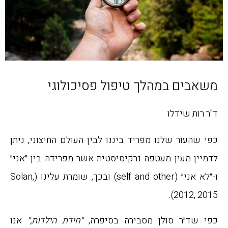
משאבים במהלך טיפול פסיכולוגי
ד"ר רות שידלו
כפי שהעור שלנו מפריד ביננו לבין העולם החיצוני, ניתן
לדמיין מעין מעטפה נרקיסיסטית אשר מפרידה בין ״אני״
ו-״לא אני״ (self and other) ובכך, שומרת עלינו (Solan,
2012, 2015).
כפי שד״ר סולן מסבירה בסיפרה,
״חידת הילדות,״
אנו