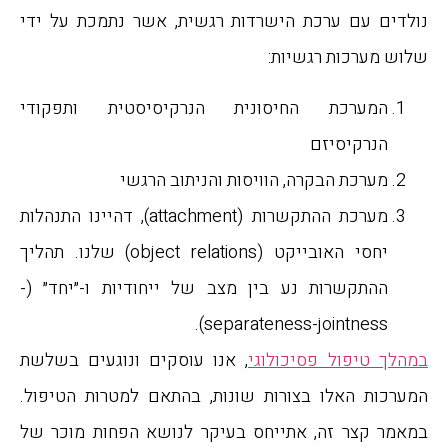
נולדים עם ערכת הישרדות רגשית, אשר נתמכת על ידי
שלוש מערכות רגשיות:
המערכת החיסונית הנרקיסיסטית ותפקודי
הנרקיסיזם
מערכת הבקרה, הוויסות והניתוב הרגשי
מערכת ההתקשרות (attachment), דהיינו התנהלות
יחסי האובייקט (object relations) שלנו. תהליך
ההתקשרות נע בין מצב של ייחודיות ו-״יחד״ (-
separateness-jointness).
במהלך טיפול פסיכולוגי
, אנו עוסקים ונוגעים בשלשת
המערכות האלו בצורות שונות, בהתאם למטרות הטיפול.
במאמר קצר זה, אתייחס בעיקר לנושא הפחות מוכר של