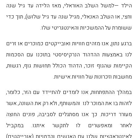
הילד —למשל השלב האוראלי, מאז הלידה עד גיל שנה
וחצי, או השלב האנאלי, מגיל שנה עד גיל שלוש), תוך כדי
ששומרת על ההמשכיות והאינטגריטי שלו.
ברגע נתון, אנו מזהים חוויות ואובייקטים כמוכרים או זרים
לנו באמצעות ההדהוד הנרקיסיסטי בתוכנו עם הסכמות
הקיימות שהגוף זוכר, הדהוד הכולל תחושות גוף, רגשות,
מחשבות וזכרונות של חוויות אישיות.
במהלך ההתפתחות, אנו לומדים להתיידד עם הזר, כלומר,
לזהות בו את המוכר לנו והמשותף, ולא רק את השונה, אשר
מעורר דריכות. כך אנו מסתגלים לסביבה, פונים החוצה
לאחר ומאפשרים לו לתקשר איתנו. במקביל
לאינטראקציות שלנו עם האנשים והדמויות (אובייקטים)