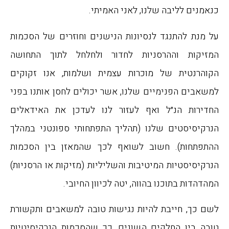
כנאמנים לליבה שלנו, לאני האמיתי.
על מנת להתנגד לנסיונות הנישנים וחוזרים של הסכמות
המזיקות וההרסניות לחדור ולחלחל לתוך התחושה
הקוהרנטית של מוכרות עצמית ושלמות, אנו זקוקים
למשאבים הפנימיים שלנו, אשר יכולים לחסן אותנו בפני
החדירות הנ״ל ואף לעזור לנו לעדכן את האידאלים
הנרקיסיסטים שלנו (תהליך התפתחותי ספונטני במהלך
ההתפתחות). חשוב לשואף לכך שהמאזן בין הסכמות
הנרקיסיסטיות המיטיבות והשליליות (מזיקות או הרסניות)
המהדהדות בתוכנו בהווה, יטה לכיוון החיובי.
לשם כך, חייבת להיות נגישות טובה למשאבים ותקשורת
טובה בין החלקים השונים, כך שהסכמות הנרקיסיטיות