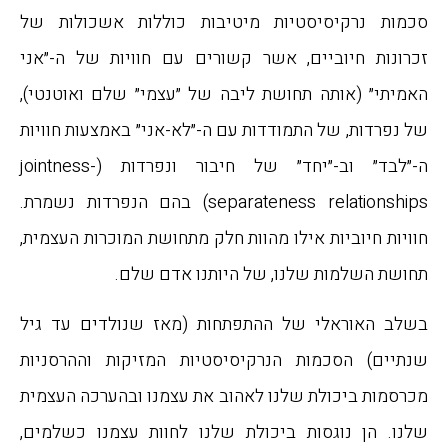
סכמות נרקיסיסטיות מיטיבות כוללות אשכולות של
זכרונות חיוביים, אשר קשורים עם חוויות של ה-״אני
האמיתי״ (אותה תחושת ליבה של ״עצמי״ שלם ואוטנטי),
של נפרדות, של התמודדות עם ה-״לא-אני״ באמצעות חוויות
ה-״לבד״ וב-״יחד״ של חיבור ונפרדות (jointness-
separateness relationships) בהם הנפרדות נשמרת.
חוויות חיוביות אילו מהוות חלק מתחושת המוכרות העצמית,
תחושת השלמות שלנו, של היותנו אדם שלם.
בשלב האוראלי של ההתפתחות (מאז שנולדים עד גיל
שנתיים) הסכמות הנרקיסיסטיות המזיקות וההרסניות
מכרסמות ביכולת שלנו לאהוב את עצמנו ובהערכה העצמית
שלנו. הן נוגסות ביכולת שלנו לחוות עצמנו כשלמים,