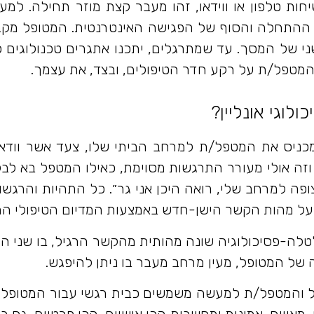
ת טלפון או ווידאו, זהו מעבר קצת מוזר תחילה. למ
ההתחלה והסוף של הפגישה האינטרנטית. המטופל מקבל 
י של המסך. עד שמתרגלים, יתכנו אתגרים טכנולוגים 
המטפל/ת על רקע חדר הטיפולים, ובצד, את עצמך.
לוגי אונליין?
כניס את המטפל/ת למרחב הביתי שלו, צעד אשר וודאי 
וזה אולי מעורר התרגשות מסוימת, כאילו המטפל בא לבק
צופה למרחב שלי, רואה היכן אני גר״. כל התהיות והרג
ה על מהות הקשר הישן-חדש באמצעות המדיום הטיפולי ה
-פסיכולוגיה שונה מהותית מהקשר הרגיל, בו שני הפר
 של המטופל, מעין מרחב מעבר בו ניתן להיפגש.
 והמטפל/ת למעשה משמשים כבית רגשי עבור המטופל, בי
מאווים, אמונות ומחשבות הכי אישיים, הכי פרטיים. גם 