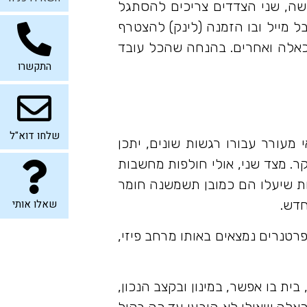
עשה, שני הצדדים צריכים להסתגל
מייל ובו הזמנה (לינק) להצטרף
כאלה ואחרים. בהנחה שהכל עובד
התקשרו
שלחו דוא"ל
מעורר עבורו רגשות שונים, יתכן
ר. מצד שני, אולי חולפות מחשבות
שות שיעלו הם כמובן תשמשנה חומר
שאלו אותי
חדש.
טנרים נמצאים באותו מרחב פיזי,
ת בו אפשר, במינון ובקצב הנכון,
בכאלה שאולי לא הובעו עד כה בקול