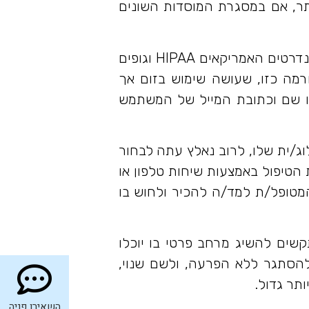
ותר, אם במסגרת המוסדות השונים
רצוי לצרוך שרותים אלה דרך פלטפורמה המחויבת לשמור על סודיות רפואית בהתאם לסטנדרטים האמריקאים HIPAA וגופים
רמה כזו, שעושה שימוש בזום אך
פ, הינה שקופה לגבי השימוש ב-metadata המצטבר, כמו שם וכתובת המייל של המשתמש
ג/ית שלו, לרוב נאלץ עתה לבחור
 הטיפול באמצעות שיחות טלפון או
המטופל/ת למד/ה להכיר ולחוש בו
קשים להשיג מרחב פרטי בו יוכלו
 להסתגר ללא הפרעה, ולשם שנוי,
תר גדול.
השאירו פניה