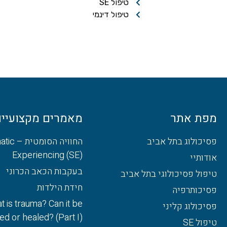
טיפול SE
טיפול דינמי
מפת אתר
מאמרים מקצועיי
פסיכולוג בתל אביב
החוויה הסומט
Experiencing (SE)
אודותיי
בעקבות הכאב הכרוני
טיפול פסיכולוגי בתל אביב
חידת הילדות
פסיכותרפיה
t is trauma? Can it be
פסיכולוג קליני
d or healed? (Part I)
טיפול SE