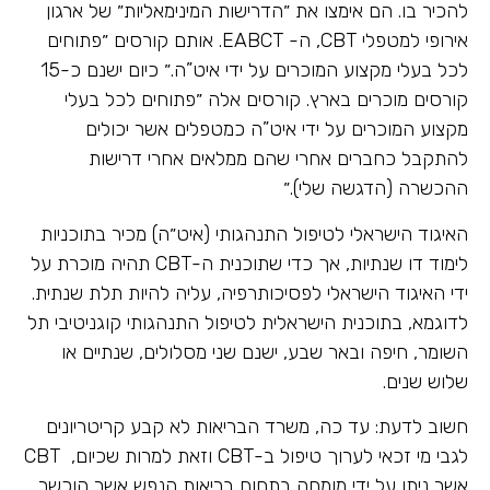
להכיר בו. הם אימצו את ״הדרישות המינימאליות״ של ארגון
אירופי למטפלי CBT, ה- EABCT. אותם קורסים ״פתוחים
לכל בעלי מקצוע המוכרים על ידי איט”ה.״ כיום ישנם כ-15
קורסים מוכרים בארץ. קורסים אלה ״פתוחים לכל בעלי
מקצוע המוכרים על ידי איט”ה כמטפלים אשר יכולים
להתקבל כחברים אחרי שהם ממלאים אחרי דרישות
ההכשרה (הדגשה שלי).״
האיגוד הישראלי לטיפול התנהגותי (איט״ה) מכיר בתוכניות
לימוד דו שנתיות, אך כדי שתוכנית ה-CBT תהיה מוכרת על
ידי האיגוד הישראלי לפסיכותרפיה, עליה להיות תלת שנתית.
לדוגמא, בתוכנית הישראלית לטיפול התנהגותי קוגניטיבי תל
השומר, חיפה ובאר שבע, ישנם שני מסלולים, שנתיים או
שלוש שנים.
חשוב לדעת: עד כה, משרד הבריאות לא קבע קריטריונים
לגבי מי זכאי לערוך טיפול ב-CBT וזאת למרות שכיום, CBT
אשר ניתן על ידי מומחה בתחום בריאות הנפש אשר הוכשר