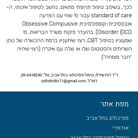
לכך, בשילוב טיפול תרופתי מתאים, נחשב לטיפול איכותי, ה-
standard of care עבור מי שחי עם הפרעה
אובססיבית-קומפולסיבית Obsessive Compusive
Disorder (OCD). בהיעדר פיקוח משרד הבריאות, מי
שמעוניין בטיפול CBT, רצוי שיתעניין ברמת ההכשרה של נותן
השרותים והסטטוס שלו או שלה עם איט״ה (רצוי שיהיה
״חבר מומחה״).
ד"ר רות שידלו, טיפול פסיכולוגי בתל אביב, טל': 03-6418240,
דוא"ל: ruthshidlo11@gmail.com
מפת אתר
פסיכולוג בתל אביב
אודותיי
טיפול פסיכולוגי בתל אביב