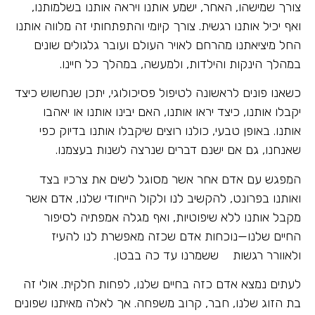
צורך שמישהו, האחר, ישמע אותנו ויראה אותנו בשלמותנו,
ואף יכיל אותנו רגשית. צורך קיומי והתפתחותי זה מלווה אותנו
החל מיציאתנו מהרחם לאויר העולם ועובר גלגולים שונים
במהלך הינקות והילדות, ולמעשה, במהלך כל חיינו.
כשאנו פונים לראשונה לטיפול פסיכולוגי, יתכן שנחשוש כיצד
יקבלו אותנו, כיצד יראו אותנו, האם יבינו אותנו או יאהבו
אותנו. באופן טבעי, כולנו רוצים שיקבלו אותנו בדיוק כפי
שאנחנו, גם אם ישנם דברים שנרצה לשנות בעצמנו.
המפגש עם אדם אחר אשר מסוגל לשים את צרכיו בצד
ואותנו בפרונט, להקשיב לנו ולקול הייחודי שלנו, אדם אשר
מקבל אותנו ללא שיפוטיות, ואף מגלה אמפתיה לסיפור
החיים שלנו—נוכחות אדם שכזה מאפשרת לנו להעיז
ולאוורר רגשות ששמרנו עד כה בבטן.
לעתים נמצא אדם כזה בחיים שלנו, לפחות חלקית. אולי זה
בת הזוג שלנו, חבר, קרוב משפחה. אך לאלה מאיתנו שפונים