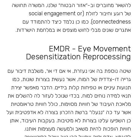
להשאר מחוברים וב-״אזור הבטוח״ שלנו, המשרה תחושה
של רוגע וחיבור לזולת (social engagement or
connectedness). כמו כן נלמד כיצד להתמודד עם
אתגרים שונים מבלי לחוש מוצפים או במלחמת הישרדות.
EMDR - Eye Movement
Desensitization Reprocessing
שיטה נוספת בה אני נעזרת, אי אם די אר, משלבת דיבור עם
גרייה דו-צדדית של המוח, אשר נעשית בצורות שונות, כמו
תנועות עיניים או טפיחות קלות בידיים. הדבר מאפשר יצירת
תנאי למידה נוחים למוח, בכדי שנוכל לעזור לה להשלים את
מלאכת העיבוד של חוויות מסוימות, כולל חוויות טראומטיות
אשר עד כה ״ננעלו״ ברשת הזכרון בצורה לא אדפטיבית ועל
כן השפיעו עלינו בצורות לא מיטיבות. בעקבות העיבוד, אותן
חוויות הופכות להיות משאב ולמעשה מעצימות אותנו.
לדוגמא, אדם יסיק שפעל הכי טוב שיכל בסיטואציה