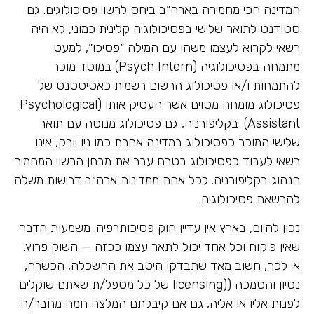
המדינה הכי מחמירה בארה״ב ביחס לרשוי פסיכולוגים. גם
סטודנט לתואר שלישי בפסיכולוגיה קלינית כמוני, לא היה
רשאי לקרוא לעצמו משהו עם המילה ״פסיכו״, למעט
מתמחה בפסיכולוגיה (Psych Intern) במוסד מוכר
להתמחות ו/או פסיכולוג הרשום רשמית כאסיסטנט של
פסיכולוג מומחה מסוים אשר העסיק אותו (Psychological
Assistant). בקליפורניה, גם פסיכולוג מנוסה עם תואר
שלישי המוכר כפסיכולוג במדינה אחרת כמו ניו יורק, אינו
רשאי לעבוד כפסיכולוג בטרם עבר את מבחן הרשוי המחמיר
הנהוג בקליפורניה. לכל אחת ממדינות ארה״ב דרישות משלה
להרשאת פסיכולוגים.
נכון להיום, בארץ אין עדיין חוק פסיכותרפיה. משמעות הדבר
שאין פיקוח וכל אחד יכול לתאר עצמו ככזה — השוק פרוץ.
אי לכך, חשוב מאד שתבדקו היטב את ההשכלה, הכשרה,
נסיון והסמכה ((licensing של כל מטפל/ת שאתם שוקלים
לפנות אליו או אליה, גם אם קיבלתם המלצה חמה מחבר/ה