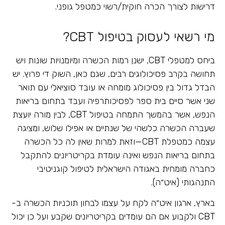
דרישות לצורך הכרה חוקית/רשוי כמטפל גופני.
מי רשאי לעסוק בטיפול CBT?
ביחס למטפלי CBT, ישנן רמות הכשרה ומיומנויות שונות ויש
תחושה בקרב פסיכולוגים רבים, שגם כאן, השוק די פרוץ. יש
הבדל גדול בין פסיכולוג מומחה או עובד סוציאלי עם תואר
שני אשר סיים בית ספר לפסיכותרפיה ועבד בתחום בריאות
הנפש, אשר בהמשך התמחה בטיפול CBT, לבין מורה יועצת
שעברה הכשרה כלשהי של שנתיים או אפילו שלוש, ומציגה
עצמה כמטפלת CBT—וזאת למרות שאין לה כל הכשרה
בתחום בריאות הנפש ואינה עומדת בקריטריונים להתקבל
כחברה מומחית באגודה הישראלית לטיפול קוגניטיבי
התנהגותי (איט״ה).
בארץ, ארגון איט״ה לקח על עצמו לבחון תוכניות הכשרה ב-
CBT ולקבוע אם הם עומדים בקריטריונים שקבע ועל כן יכול