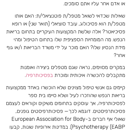
או אדם אחר עליו אתם סומכים.
שאילות שכדאי לשואל מטפל/ת פוטנציאלי/ת: האם אותו
מטפל/ת הוא פסיכולוג, עובד סוציאלי (תואר שני) או רופא
פסיכיאטר? אלה שלשת המקצועות העיקריים בתחום בריאות
הנפש. מה המומחיות הספציפית שלו בתחום הטיפול ומהי
מידת הנסיון שלו? האם מוכר על ידי משרד הבריאות ו/או גוף
אחר?
במקרים מסוימים, נראה שגם מטפלים ביצירה ואומנות
מתקבלים להכשרה איכותית ומוכרת
בפסיכותרפיה
.
קיימים גם אנשי טיפול מצוינים שלא הוכשרו באחד ממקצועות
בריאות הנפש שהוזכרו לעיל ושלא סיימו בית ספר
לפסיכותרפיה, אך עוסקים בתחומים משיקים וקוראים לעצמם
פסיכותרפיסטים. דוגמא לכך— פסיכותרפיסטים גופנים,
שאולי אף חברים ב-European Association for Body
Psychotherapy (EABP). במדינות אירופיות שונות, קבעו