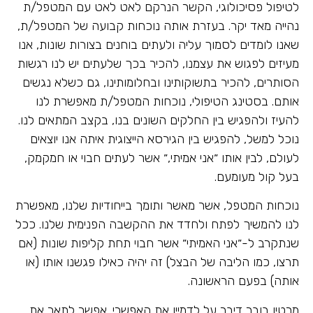
לטיפול פסיכולוגי, הקשר הנרקם לאט לאט עם המטפל/ת
נהייה מאד יקר. בעזרת אותה נוכחות קבועה של המטפל/ת,
שאנו לומדים לסמוך עליה ולעתים בוחנים בצורות שונות, אנו
מעיזים לפגוש את עצמנו, להכיר בכך שלעתים יש לנו רגשות
הסותרים, להכיר בתשוקותינו ובחלומותינו, גם כשלא נגשים
אותם. בסטינג הטיפולי, נוכחות המטפל/ת מאפשרת לנו
להעיז ולהפגיש בין החלקים השונים בנו, בקצב המתאים לנו.
נוכל למשל, להפגיש בין הגירסא הייצוגית איתה אנו יוצאים
לעולם, לבין אותו ״אני אמיתי,״ אשר לעתים חבוי או חמקמק,
בעל קול מעומעם.
נוכחות המטפל, אשר מאשר ותומך בייחודיות שלנו, מאפשרת
לנו להמשיך לפתח ולחדד את ההקשבה הפנימית שלנו. ככל
שנתקרב ל-״אני האמיתי״ אשר חבוי תחת קליפות שונות (אם
תרצו, כמו הליבה של הבצל) זה יהיה כאילו פגשנו אותו (או
אותה) בפעם הראשונה.
מרטין בובר דיבר על לדמיין את האפשרי. אפשר לתאר את