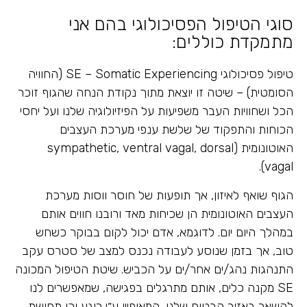
סוגי הטיפול הפסיכולוגי בהם אני
מתמקדת כוללים:
טיפול פסיכולוגי SE – Somatic Experiencing (החוויה
הסומטית) – שיטה זו יוצאת מתוך נקודת הנחה שהגוף זוכר
הכל ושחוויות העבר משפיעות על הפיזיולוגיה שלנו ועל יחסי
הכוחות והתפקוד של שלשת ענפי מערכת העצבים
האוטונומית (sympathetic, ventral vagal, dorsal
vagal).
הגוף שואף לאיזון, אך תופעות של חוסר ווסות מערכת
העצבים האוטונומית הן שכיחות מאד ורובנו חווים אותם
במהלך היום יום. לדוגמא, אדם יכול לקום בבוקר כשחש
טוב, אך בזמן שנוסע לעבודה נכנס למצב של סטרס עקב
התנהגות נהג/ים אחר/ים על הכביש. שיטת הטיפול המכונה
SE מקנה כלים, אותם מתרגלים בפגישה, שמאפשרים לנו
להשאר באזור הבטוח שלנו, המאופיין ע״י רוגע וכן תחושת