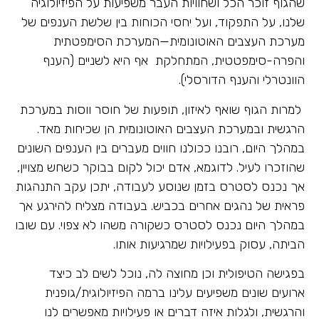
שהגוף זוכר הכל ושחוויות העבר משפיעות על הפיזיולוגיה
שלנו, על התפקוד, ועל יחסי הכוחות בין שלשת הענפים של
מערכת העצבים האוטונומית—המערכת הסימפטתית
והפרה-סימפטטית, המתחלקת אף היא לשניים (הענף
הוונטרלי והענף הדורסלי).
למרות הגוף שואף לאיזון, תופעות של חוסר ווסות במערכת
הרגשית ובמערכת העצבים האוטונומית הן שכיחות מאד.
במהלך היום, רובנו ככולנו חווים מעברים בין הענפים השונים
שהוזכרו לעיל. לדוגמא, אדם יכול לקום בבוקר כשחש מצויין,
אך נכנס לסטרס בזמן שנוסע לעבודה, יתכן עקב התנהגות
פראית של נהגים אחרים בכביש. בעבודה מצליח להירגע אך
במהלך היום נכנס לסטרס כשקורה משהו לא צפוי. עם שובו
הביתה, עסוק בפעילויות שמרגיעות אותו.
בפגישה הטיפולית וכן מחוצה לה, נוכל לשים לב כיצד
ארועים שונים משפיעים עלינו ברמה הפיזיולוגית/גופנית
והרגשית, ולגלות איזה דברים או פעילויות מאפשרים לנו