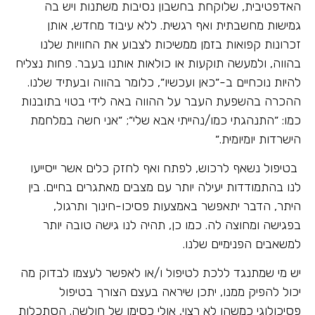
האדפטיבית, שלוקחת בחשבון נסיבות משתנות ויש בה
גמישות מחשבתית ואף רגשית. ללא עיבוד מחדש, אותן
זכרונות קפואות בזמן ממשיכות לצבוע את החוויות שלנו
בהווה, ולמעשה תוקעות או כולאות אותנו בעבר. פחות נצליח
להיות נוכחיים ב-״כאן ועכשיו״, כלומר בהווה ובעתיד שלנו.
ההכרה בהשפעת העבר על ההווה באה לידי בטוי בתובנות
כמו: ״התנהגתי כמו/נהייתי אבא שלי״; ״אני חשה במלחמת
הישרדות יומיומית.״
בטיפול נשאף לרכוש, לפתח ואף לחזק כלים אשר ייסייעו
לנו בהתמודדות יעילה יותר עם מצבים מאתגרים בחיים. בין
היתר, הדבר יתאפשר באמצעות פסיכו-חינוך ותרגול,
בפגישה ומחוצה לה. כמו כן, תהיה לנו גישה טובה יותר
למשאבים הפנימיים שלנו.
יש מי שמתנגד ללכת לטיפול ו/או לאפשר לעצמו לבדוק מה
יכול להפיק ממנו, יתכן שיראה בעצם הצורך בטיפול
פסיכולוגי כמשהו לא רצוי, אולי כסימן של חולשה. הסתכלות