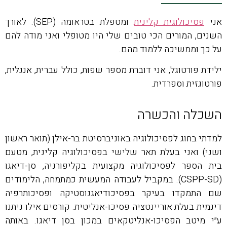
אני
פסיכולוגית קלינית
ומטפלת בטראומה (SEP). לאורך
השנים, המורים הכי טובים שלי היו מטופלי ואני מודה להם
על כך וממשיכה ללמוד מהם.
ילידת פורטוגל, אני דוברת מספר שפות, כולל עברית, אנגלית,
פורטוגזית וספרדית.
השכלה והכשרה
למדתי בחוג לפסיכולוגיה באוניברסיטת בר-אילן (תואר ראשון
ושני) ואני בעלת תאר שלישי בפסיכולוגיה קלינית, מטעם
בית הספר לפסיכולוגיה מקצועית בקליפורניה, סן-דיאגו
(CSPP-SD). במקביל לעבודה המעשית כמתמחה, הלימודים
שם התמקדו בעיקר בפסיכודיאגנוסטיקה ופסיכותרפיה
דינמית בעלת אוריינטציה פסיכו-אנליטית. קורסים אילו ניתנו
ע״י מיטב הפסיכו-אנליטקאים במכון בסן דיאגו. באותה