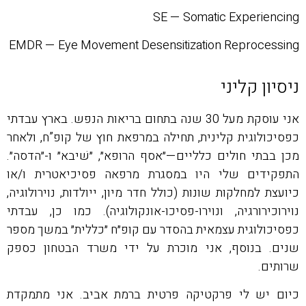
SE — Somatic Experiencing
EMDR — Eye Movement Desensitization Reprocessing
ניסיון קליני
אני עוסקת מעל 30 שנה בתחום בריאות הנפש. בארץ עבדתי
כפסיכולוגית קלינית, תחילה במרפאת חוץ של קופ”ח, ולאחר
מכן בבתי חולים כלליים—״אסף הרופא״, ״שׁיבא״ ו-״הדסה״.
התפקידים שלי היו במסגרת מרפאה פסיכיאטרית ו/או
כיועצת למחלקות שונות (כולל חדר מיון, ייולדות, נוירולוגיה,
נוירוכירורגיה, ונוירו-פסיכו-אונקולוגיה). כמו כן, עבדתי
כפסיכולוגית עצמאית בהסדר עם קופ״ח ״כללית״ במשך מספר
שנים. בנוסף, אני מוכרת על ידי משרד הבטחון כספק
שרותים.
כיום יש לי פרקטיקה פרטית ברמת אביב. אני מתמקדת