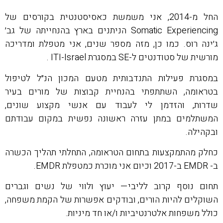
החל מ-2014, אני משמשת כאסיסטנטית בקורסים של
Somatic Experiencing הניתנים בארץ בהנחייתה של גב׳
ג׳ינה רוס. כמו כן, מזה מספר שנים, אני מטפלת ומדריכה
מורשית של סטודנטים ל-SE במסגרת ITI-Israel .
במסגרת פעילות התנדבותית מטעם המכון הנ״ל לטיפול
בטראומה, השתתפתי בהנחיית קבוצות של מורים בעיר
שדרות, והזדמן לי לעבוד עם אנשי מקצוע שונים,
המשתלמים במתן עזרה ראשונה נפשית במקום עבודתם
ובקהילה.
כחלק מהתמקצעות בתחום הטראומה, התחלתי תהליך הכשרה
ב- EMDR ב-2017 וכיום אני מוכרת כמטפלת EMDR.
תחום נוסף קרוב לליבי— יעוץ ולווי של נשים וגברים
השוקלים להיות הורים, ובודקים אפשרות של הקמת משפחה,
כולל משפחות אלטרנטיביות ו/או חד מיניות.