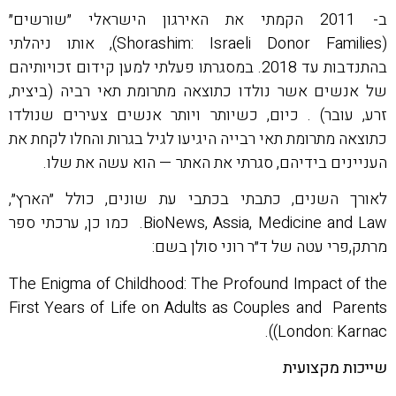
ב- 2011 הקמתי את האירגון הישראלי ״שורשים״
(Shorashim: Israeli Donor Families), אותו ניהלתי
בהתנדבות עד 2018. במסגרתו פעלתי למען קידום זכויותיהם
של אנשים אשר נולדו כתוצאה מתרומת תאי רביה (ביצית,
זרע, עובר) . כיום, כשיותר ויותר אנשים צעירים שנולדו
כתוצאה מתרומת תאי רבייה היגיעו לגיל בגרות והחלו לקחת את
העניינים בידיהם, סגרתי את האתר — הוא עשה את שלו.
לאורך השנים, כתבתי בכתבי עת שונים, כולל ״הארץ״,
BioNews, Assia, Medicine and Law. כמו כן, ערכתי ספר
מרתק,פרי עטה של ד״ר רוני סולן בשם:
The Enigma of Childhood: The Profound Impact of the
First Years of Life on Adults as Couples and Parents
(London: Karnac).
שייכות מקצועית