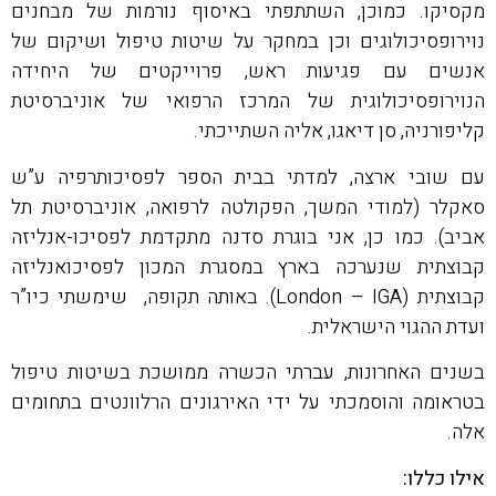
מקסיקו. כמוכן, השתתפתי באיסוף נורמות של מבחנים
נוירופסיכולוגים וכן במחקר על שיטות טיפול ושיקום של
אנשים עם פגיעות ראש, פרוייקטים של היחידה
הנוירופסיכולוגית של המרכז הרפואי של אוניברסיטת
קליפורניה, סן דיאגו, אליה השתייכתי.
עם שובי ארצה, למדתי בבית הספר לפסיכותרפיה ע”ש
סאקלר (למודי המשך, הפקולטה לרפואה, אוניברסיטת תל
אביב). כמו כן, אני בוגרת סדנה מתקדמת לפסיכו-אנליזה
קבוצתית שנערכה בארץ במסגרת המכון לפסיכואנליזה
קבוצתית (London – IGA). באותה תקופה, שימשתי כיו”ר
ועדת ההגוי הישראלית.
בשנים האחרונות, עברתי הכשרה ממושכת בשיטות טיפול
בטראומה והוסמכתי על ידי האירגונים הרלוונטים בתחומים
אלה.
אילו כללו: