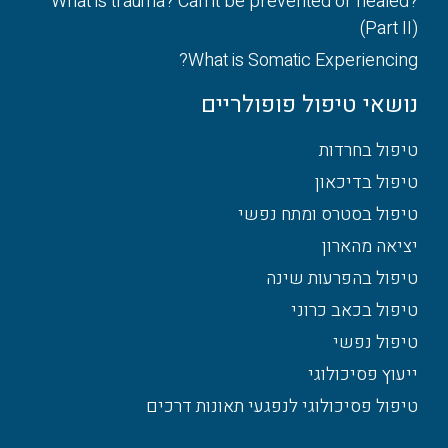
What is trauma? Can it be prevented or healed?
(Part II)
What is Somatic Experiencing?
נושאי טיפול פופולריים
טיפול בחרדות
טיפול בדיכאון
טיפול בסטרס ומתח נפשי
יציאה מהארון
טיפול בהפרעות שינה
טיפול בכאב כרוני
טיפול נפשי
ייעוץ פסיכולוגי
טיפול פסיכולוגי לנפגעי תאונות דרכים